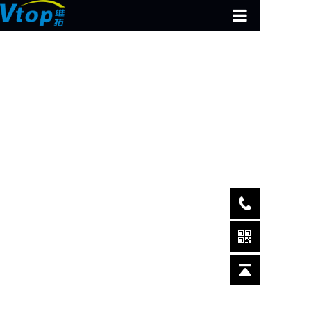
首页
智慧公园
全息领域
多媒体设备
数字展厅
解决方案
案例中心
关于我们